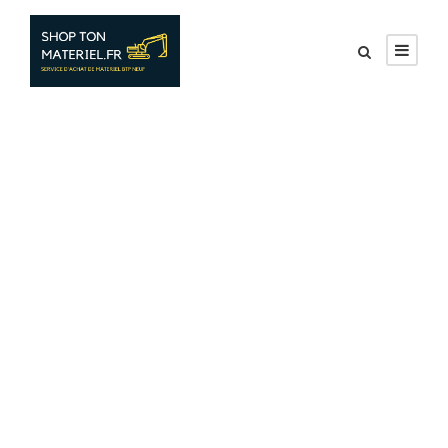
train-railway-s-
bahn-transport