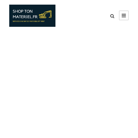
shutterstock_2715194
21