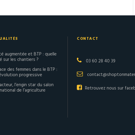
UALITÉS
CONTACT
ité augmentée et BTP : quelle
té sur les chantiers ?
03 60 28 40 39
lace des femmes dans le BTP :
contact@shoptonmateri
évolution progressive
acteur, l’engin star du salon
Retrouvez nous sur face
national de l’agriculture