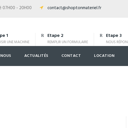
isé 07H00 - 20H00
contact@shoptonmateriel.fr
pe 1
Etape 2
Etape 3
ISIR UNE MACHINE
REMPLIR UN FORMULAIRE
NOUS RÉPON
-NOUS
ACTUALITÉS
CONTACT
LOCATION
iel logo version 