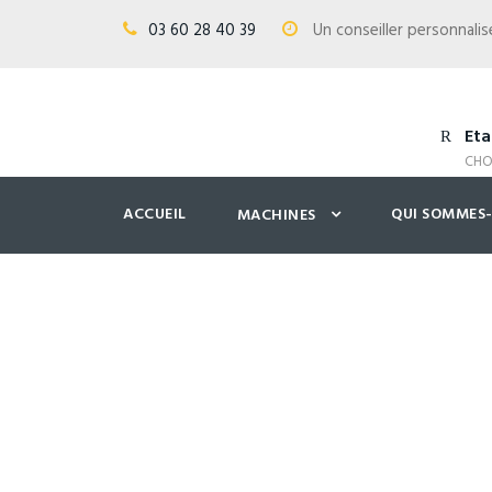
03 60 28 40 39
Un conseiller personnal
Eta
CHO
ACCUEIL
QUI SOMMES
MACHINES
Shoptonmater