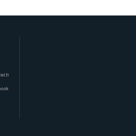
el.fr
book