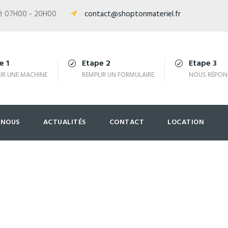
isé 07H00 - 20H00
contact@shoptonmateriel.fr
e 1
Etape 2
Etape 3
IR UNE MACHINE
REMPLIR UN FORMULAIRE
NOUS RÉPON
-NOUS
ACTUALITÉS
CONTACT
LOCATION
lévatrices 12M