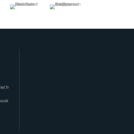
el.fr
book