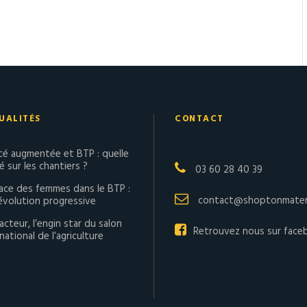
UALITÉS
CONTACT
ité augmentée et BTP : quelle
té sur les chantiers ?
03 60 28 40 39
lace des femmes dans le BTP :
contact@shoptonmateri
évolution progressive
acteur, l’engin star du salon
Retrouvez nous sur face
national de l’agriculture