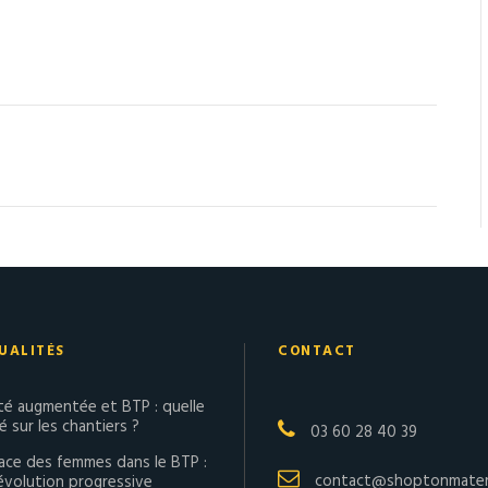
UALITÉS
CONTACT
ité augmentée et BTP : quelle
té sur les chantiers ?
03 60 28 40 39
lace des femmes dans le BTP :
contact@shoptonmateri
évolution progressive