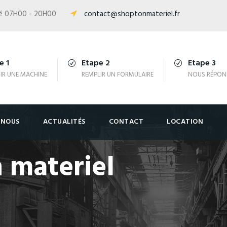
isé 07H00 - 20H00
contact@shoptonmateriel.fr
e 1
Etape 2
Etape 3
IR UNE MACHINE
REMPLIR UN FORMULAIRE
NOUS RÉPON
-NOUS
ACTUALITÉS
CONTACT
LOCATION
 materiel