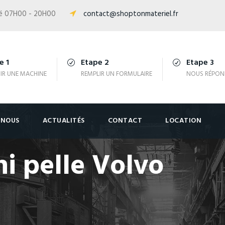
isé 07H00 - 20H00
contact@shoptonmateriel.fr
e 1
Etape 2
Etape 3
IR UNE MACHINE
REMPLIR UN FORMULAIRE
NOUS RÉPON
-NOUS
ACTUALITÉS
CONTACT
LOCATION
ni pelle Volvo