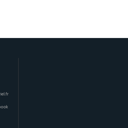
el.fr
book