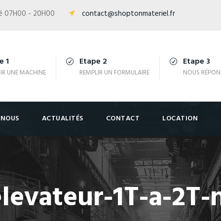
isé 07H00 - 20H00
contact@shoptonmateriel.fr
e 1
Etape 2
Etape 3
IR UNE MACHINE
REMPLIR UN FORMULAIRE
NOUS RÉPON
-NOUS
ACTUALITÉS
CONTACT
LOCATION
elevateur-1T-a-2T-