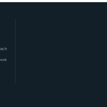
el.fr
book