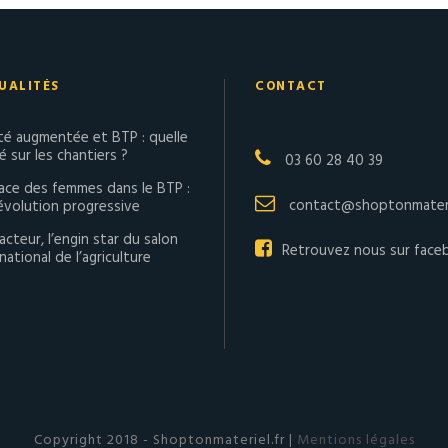
UALITÉS
CONTACT
ité augmentée et BTP : quelle
té sur les chantiers ?
03 60 28 40 39
lace des femmes dans le BTP :
contact@shoptonmateri
évolution progressive
acteur, l’engin star du salon
Retrouvez nous sur face
national de l’agriculture
Copyright 2018 - Shoptonmateriel.fr |
Mentions légales