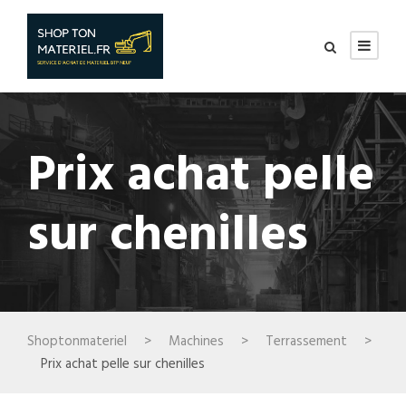
Prix achat pelle
sur chenilles
Shoptonmateriel
>
Machines
>
Terrassement
>
Prix achat pelle sur chenilles