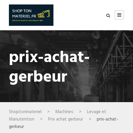
prix-achat-
gerbeur
Shoptonmateriel
>
Machines
>
Levage et
Manutention
>
Prix achat gerbeur
>
prix-achat-
gerbeur