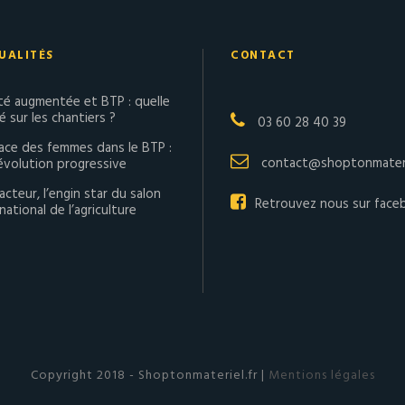
UALITÉS
CONTACT
ité augmentée et BTP : quelle
té sur les chantiers ?
03 60 28 40 39
lace des femmes dans le BTP :
contact@shoptonmateri
évolution progressive
acteur, l’engin star du salon
Retrouvez nous sur face
national de l’agriculture
Copyright 2018 - Shoptonmateriel.fr |
Mentions légales