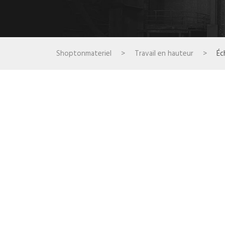
Shoptonmateriel
>
Travail en hauteur
>
Éc