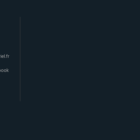
el.fr
book