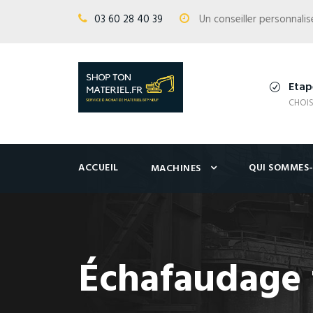
03 60 28 40 39
Un conseiller personnal
Etap
CHOIS
ACCUEIL
QUI SOMMES
MACHINES
Échafaudage 