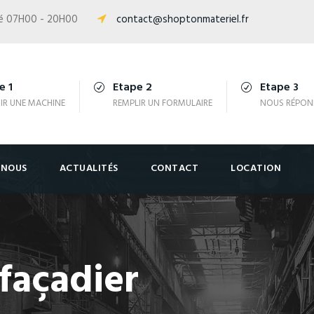
isé 07H00 - 20H00
contact@shoptonmateriel.fr
e 1
Etape 2
Etape 3
IR UNE MACHINE
REMPLIR UN FORMULAIRE
NOUS RÉPON
-NOUS
ACTUALITÉS
CONTACT
LOCATION
façadier