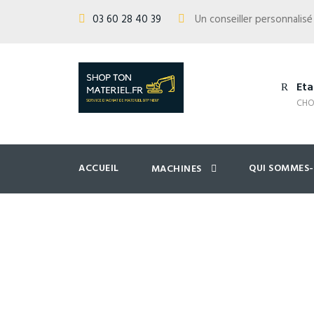
03 60 28 40 39
Un conseiller personnali
Eta
CHO
ACCUEIL
QUI SOMMES
MACHINES
Nacelles arti