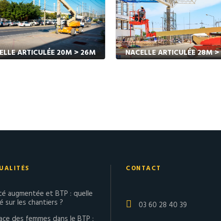
ELLE ARTICULÉE 20M > 26M
NACELLE ARTICULÉE 28M >
UALITÉS
CONTACT
ité augmentée et BTP : quelle
té sur les chantiers ?
03 60 28 40 39
lace des femmes dans le BTP :