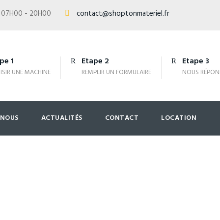
sé 07H00 - 20H00
contact@shoptonmateriel.fr
pe 1
Etape 2
Etape 3
ISIR UNE MACHINE
REMPLIR UN FORMULAIRE
NOUS RÉPON
-NOUS
ACTUALITÉS
CONTACT
LOCATION
culées 12-40M