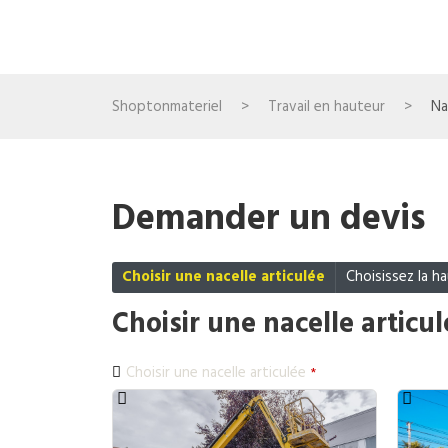
Shoptonmateriel
>
Travail en hauteur
>
Na
Demander un devis
Choisir une nacelle articulée
Choisissez la h
Choisir une nacelle articu
Choisir une nacelle articulée
*