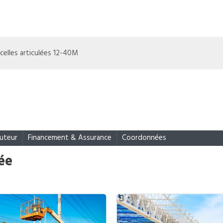
celles articulées 12-40M
auteur
Financement & Assurance
Coordonnées
lée