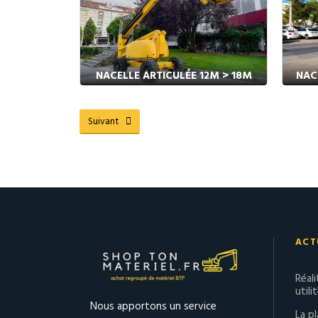
NACELLE ARTICULÉE 12M > 18M
NAC
Suivant
ACT
Réal
utili
Nous apportons un service
La p